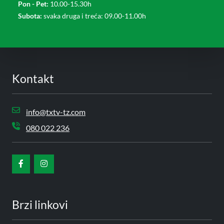
Pon - Pet:
10.00-15.30h
Subota:
svaka druga i treća: 09.00-11.00h
Kontakt
info@txtv-tz.com
080 022 236
Brzi linkovi