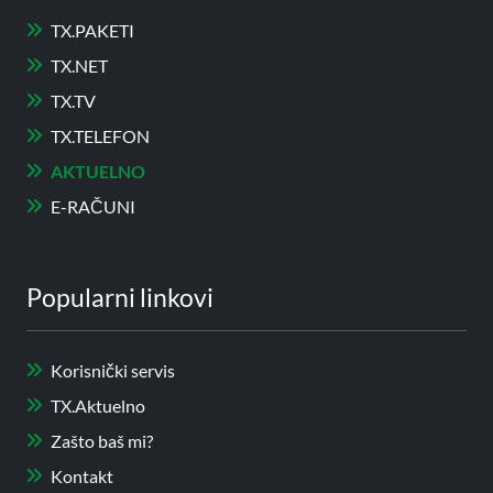
TX.PAKETI
TX.NET
TX.TV
TX.TELEFON
AKTUELNO
E-RAČUNI
Popularni linkovi
Korisnički servis
TX.Aktuelno
Zašto baš mi?
Kontakt